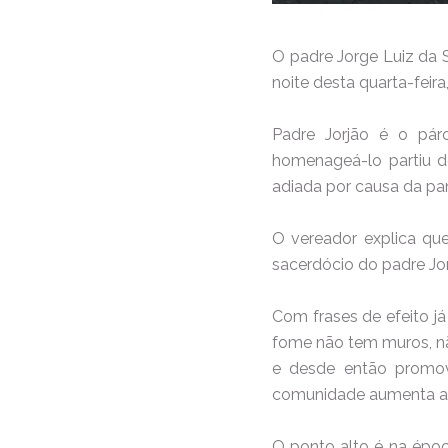
O padre Jorge Luiz da S
noite desta quarta-feir
Padre Jorjão é o pár
homenageá-lo partiu d
adiada por causa da pa
O vereador explica qu
sacerdócio do padre Jo
Com frases de efeito já
fome não tem muros, não
e desde então promov
comunidade aumenta a
O ponto alto é na époc