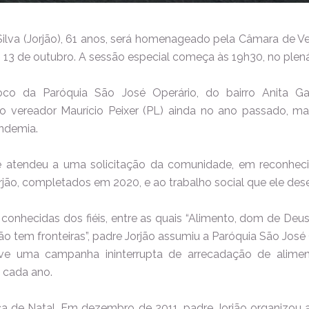
ilva (Jorjão), 61 anos, será homenageado pela Câmara de Ve
a, 13 de outubro. A sessão especial começa às 19h30, no plená
oco da Paróquia São José Operário, do bairro Anita Gar
o vereador Maurício Peixer (PL) ainda no ano passado, ma
ndemia.
e atendeu a uma solicitação da comunidade, em reconhe
rjão, completados em 2020, e ao trabalho social que ele des
 conhecidas dos fiéis, entre as quais “Alimento, dom de Deus 
 tem fronteiras”, padre Jorjão assumiu a Paróquia São José
e uma campanha ininterrupta de arrecadação de aliment
 cada ano.
a de Natal. Em dezembro de 2011, padre Jorjão organizou a