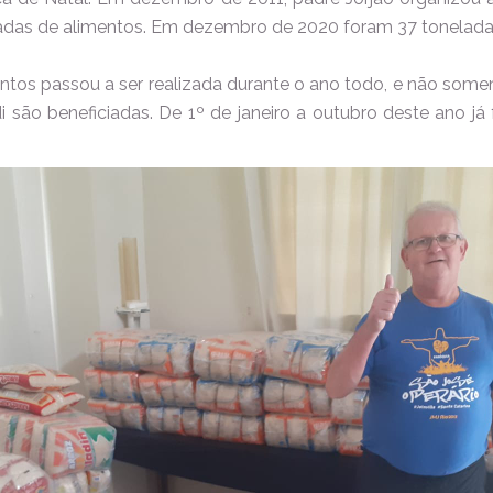
adas de alimentos. Em dezembro de 2020 foram 37 tonelada
tos passou a ser realizada durante o ano todo, e não somen
di são beneficiadas. De 1º de janeiro a outubro deste ano já 