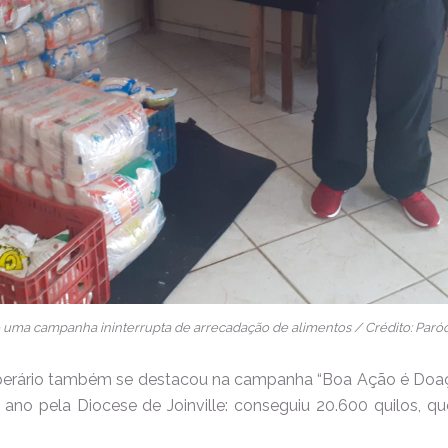
de uma campanha ininterrupta de arrecadação de alimentos / Crédito: Paró
perário também se destacou na campanha “Boa Ação é Doaç
te ano pela Diocese de Joinville: conseguiu 20.600 quilos, 