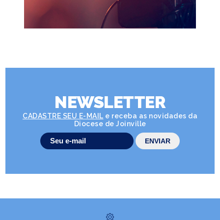
NEWSLETTER
CADASTRE SEU E-MAIL
e receba as novidades da
Diocese de Joinville