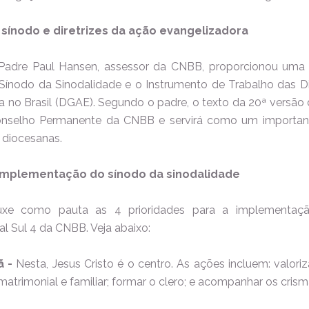
sínodo e diretrizes da ação evangelizadora
 Padre Paul Hansen, assessor da CNBB, proporcionou uma r
Sínodo da Sinodalidade e o Instrumento de Trabalho das Di
a no Brasil (DGAE). Segundo o padre, o texto da 20ª versão da
onselho Permanente da CNBB e servirá como um important
e diocesanas.
 implementação do sínodo da sinodalidade
uxe como pauta as 4 prioridades para a implementaç
l Sul 4 da CNBB. Veja abaixo:
ã -
Nesta, Jesus Cristo é o centro. As ações incluem: valoriz
atrimonial e familiar; formar o clero; e acompanhar os cris