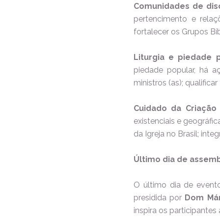
Comunidades de disc
pertencimento e relaçõ
fortalecer os Grupos Bí
Liturgia e piedade 
piedade popular, há a
ministros (as); qualifica
Cuidado da Criação 
existenciais e geográfic
da Igreja no Brasil; in
Último dia de assem
O último dia de event
presidida por
Dom Már
inspira os participant