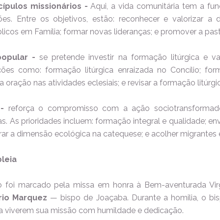
ípulos missionários -
Aqui, a vida comunitária tem a fu
es. Entre os objetivos, estão: reconhecer e valorizar a d
blicos em Família; formar novas lideranças; e promover a past
popular -
se pretende investir na formação litúrgica e va
ções como: formação litúrgica enraizada no Concílio; fo
r a oração nas atividades eclesiais; e revisar a formação litúrg
-
reforça o compromisso com a ação sociotransformadora
as. As prioridades incluem: formação integral e qualidade; en
tegrar a dimensão ecológica na catequese; e acolher migrantes
bleia
o foi marcado pela missa em honra à Bem-aventurada Vir
io Marquez
— bispo de Joaçaba. Durante a homilia, o bis
es a viverem sua missão com humildade e dedicação.