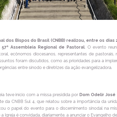
l dos Bispos do Brasil (CNBB) realizou, entre os dias
a 57ª Assembleia Regional de Pastoral
. O evento reun
oral, ecônomos diocesanos, representantes de pastorais, 
ssuntos foram discutidos, como as prioridades para a imp
rgências entre sínodo e diretrizes da ação evangelizadora.
ia teve início com a missa presidida por
Dom Odelir José 
e da CNBB Sul 4, que relatou sobre a importância da unid
ou o papel do evento para o discernimento sinodal na mis
 a Igreja é convidada, diariamente, a anunciar o Evangelho de