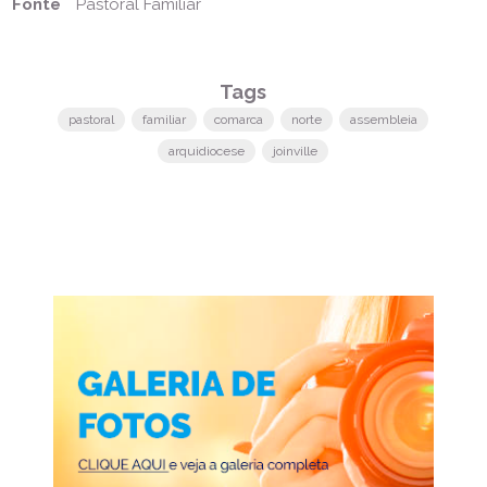
Fonte
Pastoral Familiar
Tags
pastoral
familiar
comarca
norte
assembleia
arquidiocese
joinville