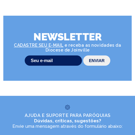
NEWSLETTER
CADASTRE SEU E-MAIL
e receba as novidades da
Diocese de Joinville
AJUDA E SUPORTE PARA PARÓQUIAS
Dúvidas, críticas, sugestões?
Envie uma mensagem através do formulário abaixo: