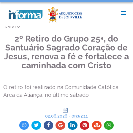
INÍCIO >
NOTÍCIAS PAROQUIAIS >
2º RETIRO DO GRUPO 25+, DO SANTUÁRIO SAGRADO CORAÇÃO
DE JESUS, RENOVA A FÉ E FORTALECE A CAMINHADA COM
CRISTO
2º Retiro do Grupo 25+, do
Santuário Sagrado Coração de
Jesus, renova a fé e fortalece a
caminhada com Cristo
O retiro foi realizado na Comunidade Católica
Arca da Aliança, no último sábado
02.06.2026 - 09:52:11