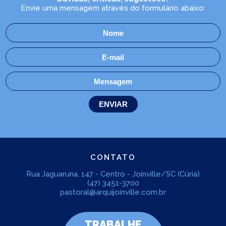
Envie uma mensagem através do formulário abaixo:
CONTATO
Rua Jaguaruna, 147 - Centro - Joinville/SC (Cúria)
(47) 3451-3700
pastoral@arquijoinville.com.br
TRABALHE