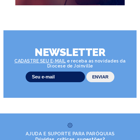
NEWSLETTER
CADASTRE SEU E-MAIL
e receba as novidades da
Diocese de Joinville
AJUDA E SUPORTE PARA PARÓQUIAS
Dúvidas, críticas, sugestões?