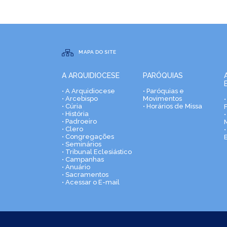
MAPA DO SITE
A ARQUIDIOCESE
PARÓQUIAS
• A Arquidiocese
• Paróquias e
• Arcebispo
Movimentos
• Cúria
• Horários de Missa
• História
•
• Padroeiro
• Clero
• Congregações
• Seminários
• Tribunal Eclesiástico
• Campanhas
• Anuário
• Sacramentos
• Acessar o E-mail