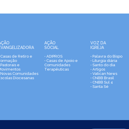
AÇÃO
AÇÃO
VOZ DA
EVANGELIZADORA
SOCIAL
IGREJA
• Casas de Retiro e
• ADIPROS
• Palavra do Bispo
Formação
• Casas de Apoio e
• Liturgia diária
 Pastorais e
Comunidades
• Santo do dia
Movimentos
Terapêuticas
• Artigos
• Novas Comunidades
• Vatican News
Escolas Diocesanas
• CNBB Brasil
• CNBB Sul 4
• Santa Sé