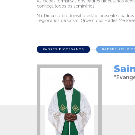
As etapas formativas dos padres diocesanos acon
conheça todos os seminários.
Na Diocese de Joinville estão presentes padr
Legionários de Cristo, Ordem dos Frades Menore
PADRES DIOCESANOS
PADRES RELIGIO
Sain
“Evange