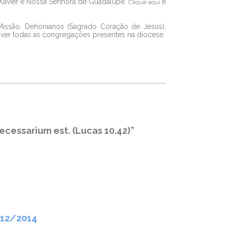
o Xavier e Nossa Senhora de Guadalupe.
e
Clique aqui
issão, Dehonianos (Sagrado Coração de Jesus),
ver todas as congregações presentes na diocese.
ecessarium est. (Lucas 10.42)”
12/2014