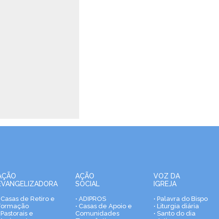
AÇÃO
AÇÃO
VOZ DA
EVANGELIZADORA
SOCIAL
IGREJA
• Casas de Retiro e
• ADIPROS
• Palavra do Bispo
Formação
• Casas de Apoio e
• Liturgia diária
 Pastorais e
Comunidades
• Santo do dia