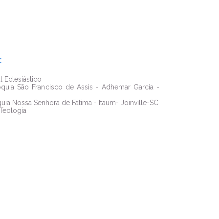
:
l Eclesiástico
róquia São Francisco de Assis - Adhemar Garcia -
quia Nossa Senhora de Fátima - Itaum- Joinville-SC
 Teologia