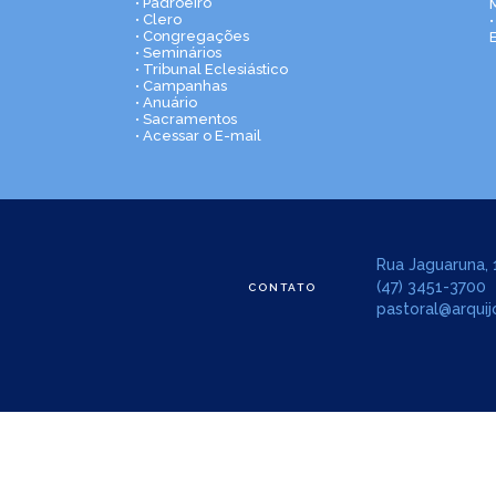
• Padroeiro
• Clero
• Congregações
• Seminários
• Tribunal Eclesiástico
• Campanhas
• Anuário
• Sacramentos
• Acessar o E-mail
Rua Jaguaruna, 1
(47) 3451-3700
CONTATO
pastoral@arquijo
Copyright © Arquidiocese de Joinville. Todos os direito