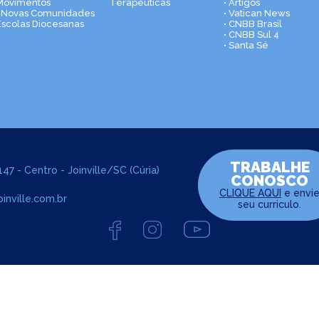
Movimentos
Terapêuticas
• Artigos
• Novas Comunidades
• Vatican News
Escolas Diocesanas
• CNBB Brasil
• CNBB Sul 4
• Santa Sé
TRABALHE
47 - Centro - Joinville/SC (Cúria)
CONOSCO
CLIQUE AQUI
e envi
inville.com.br
seu curriculo.
s reservados | Razão social: Arquidiocese de Joinville - CNPJ: 84.708.478/00