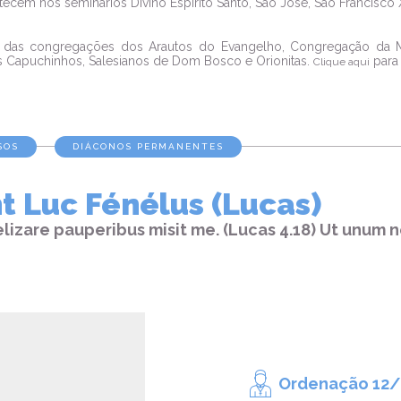
tecem nos seminários Divino Espírito Santo, São José, São Francisc
es das congregações dos Arautos do Evangelho, Congregação da M
s Capuchinhos, Salesianos de Dom Bosco e Orionitas.
para 
Clique aqui
SOS
DIÁCONOS PERMANENTES
t Luc Fénélus (Lucas)
lizare pauperibus misit me. (Lucas 4.18) Ut unum n
Ordenação 12/