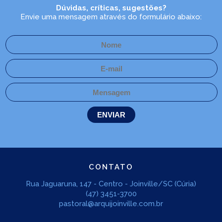
Dúvidas, críticas, sugestões?
Envie uma mensagem através do formulário abaixo:
CONTATO
Rua Jaguaruna, 147 - Centro - Joinville/SC (Cúria)
(47) 3451-3700
pastoral@arquijoinville.com.br