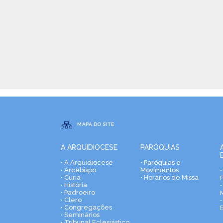
MAPA DO SITE
A ARQUIDIOCESE
PARÓQUIAS
• A Arquidiocese
• Paróquias e
• Arcebispo
Movimentos
• Cúria
• Horários de Missa
• História
•
• Padroeiro
• Clero
• Congregações
• Seminários
• Tribunal Eclesiástico