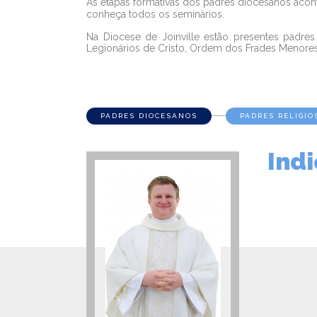
As etapas formativas dos padres diocesanos acon
conheça todos os seminários.
Na Diocese de Joinville estão presentes padr
Legionários de Cristo, Ordem dos Frades Menore
PADRES DIOCESANOS
PADRES RELIGIO
Ind