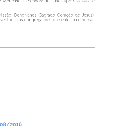
o Xavier e Nossa Senhora de Guadalupe.
e
Clique aqui
issão, Dehonianos (Sagrado Coração de Jesus),
ver todas as congregações presentes na diocese.
/08/2016