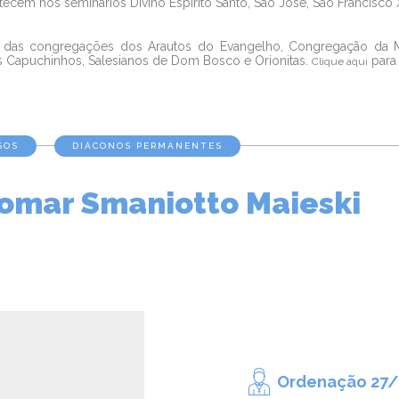
tecem nos seminários Divino Espírito Santo, São José, São Francisc
es das congregações dos Arautos do Evangelho, Congregação da M
s Capuchinhos, Salesianos de Dom Bosco e Orionitas.
para 
Clique aqui
SOS
DIÁCONOS PERMANENTES
iomar Smaniotto Maieski
Ordenação 27