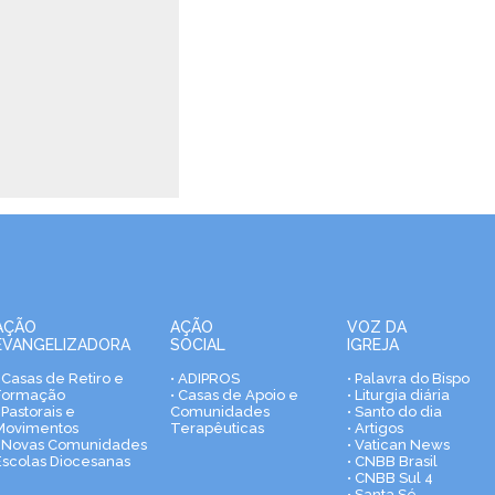
AÇÃO
AÇÃO
VOZ DA
EVANGELIZADORA
SOCIAL
IGREJA
• Casas de Retiro e
• ADIPROS
• Palavra do Bispo
Formação
• Casas de Apoio e
• Liturgia diária
 Pastorais e
Comunidades
• Santo do dia
Movimentos
Terapêuticas
• Artigos
• Novas Comunidades
• Vatican News
Escolas Diocesanas
• CNBB Brasil
• CNBB Sul 4
• Santa Sé