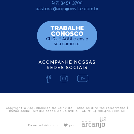
(47) 3451-3700
pastoral@arquijoinville.com.br
TRABALHE
CONOSCO
CLIQUE AQUI
e envie
seu curriculo.
ACOMPANHE NOSSAS
REDES SOCIAIS
Copyright © Arquidiocese de Joinville. Todos os direitos reservados |
Razão social: Arquidiocese de Joinville - CNPJ: 84.708.478/0001-60