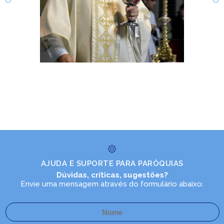
AJUDA E SUPORTE PARA PARÓQUIAS
Dúvidas, críticas, sugestões?
Envie uma mensagem através do formulário abaixo: