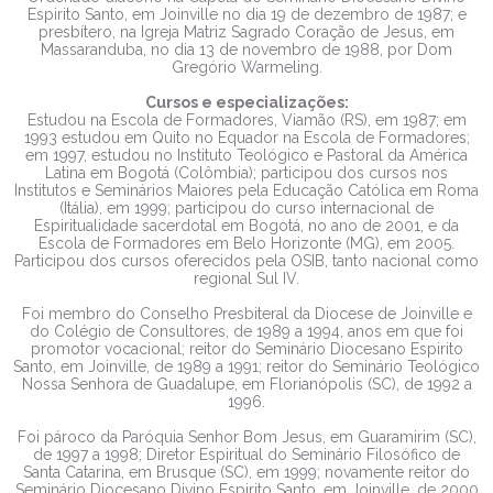
Espirito Santo, em Joinville no dia 19 de dezembro de 1987; e
presbítero, na Igreja Matriz Sagrado Coração de Jesus, em
Massaranduba, no dia 13 de novembro de 1988, por Dom
Gregório Warmeling.
Cursos e especializações:
Estudou na Escola de Formadores, Viamão (RS), em 1987; em
1993 estudou em Quito no Equador na Escola de Formadores;
em 1997, estudou no Instituto Teológico e Pastoral da América
Latina em Bogotá (Colômbia); participou dos cursos nos
Institutos e Seminários Maiores pela Educação Católica em Roma
(Itália), em 1999; participou do curso internacional de
Espiritualidade sacerdotal em Bogotá, no ano de 2001, e da
Escola de Formadores em Belo Horizonte (MG), em 2005.
Participou dos cursos oferecidos pela OSIB, tanto nacional como
regional Sul IV.
Foi membro do Conselho Presbiteral da Diocese de Joinville e
do Colégio de Consultores, de 1989 a 1994, anos em que foi
promotor vocacional; reitor do Seminário Diocesano Espirito
Santo, em Joinville, de 1989 a 1991; reitor do Seminário Teológico
Nossa Senhora de Guadalupe, em Florianópolis (SC), de 1992 a
1996.
Foi pároco da Paróquia Senhor Bom Jesus, em Guaramirim (SC),
de 1997 a 1998; Diretor Espiritual do Seminário Filosófico de
Santa Catarina, em Brusque (SC), em 1999; novamente reitor do
Seminário Diocesano Divino Espirito Santo, em Joinville, de 2000