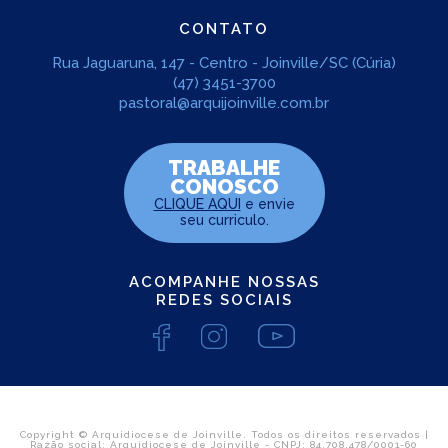
CONTATO
Rua Jaguaruna, 147 - Centro - Joinville/SC (Cúria)
(47) 3451-3700
pastoral@arquijoinville.com.br
TRABALHE
CONOSCO
CLIQUE AQUI
e envie
seu curriculo.
ACOMPANHE NOSSAS
REDES SOCIAIS
Copyright © Arquidiocese de Joinville. Todos os direitos reservados |
Razão social: Arquidiocese de Joinville - CNPJ: 84.708.478/0001-60