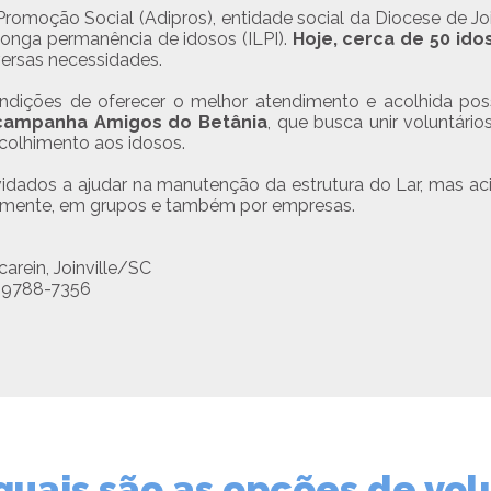
romoção Social (Adipros), entidade social da Diocese de J
 longa permanência de idosos (ILPI).
Hoje, cerca de 50 ido
versas necessidades.
ndições de oferecer o melhor atendimento e acolhida pos
campanha Amigos do Betânia
, que busca unir voluntário
colhimento aos idosos.
vidados a ajudar na manutenção da estrutura do Lar, mas a
ualmente, em grupos e também por empresas.
carein, Joinville/SC
 99788-7356
uais são as opções de vol