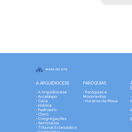
MAPA DO SITE
A ARQUIDIOCESE
PARÓQUIAS
• A Arquidiocese
• Paróquias e
• Arcebispo
Movimentos
• Cúria
• Horários de Missa
• História
•
• Padroeiro
• Clero
• Congregações
• Seminários
• Tribunal Eclesiástico
• Campanhas