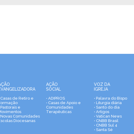
AÇÃO
AÇÃO
VOZ DA
EVANGELIZADORA
SOCIAL
IGREJA
• Casas de Retiro e
• ADIPROS
• Palavra do Bispo
Formação
• Casas de Apoio e
• Liturgia diária
 Pastorais e
Comunidades
• Santo do dia
Movimentos
Terapêuticas
• Artigos
• Novas Comunidades
• Vatican News
Escolas Diocesanas
• CNBB Brasil
• CNBB Sul 4
• Santa Sé