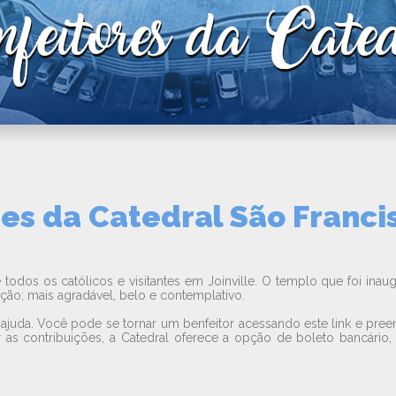
es da Catedral São Franci
e todos os católicos e visitantes em Joinville. O templo que foi i
ação; mais agradável, belo e contemplativo.
ua ajuda. Você pode se tornar um benfeitor acessando este link e pre
ar as contribuições, a Catedral oferece a opção de boleto bancário,