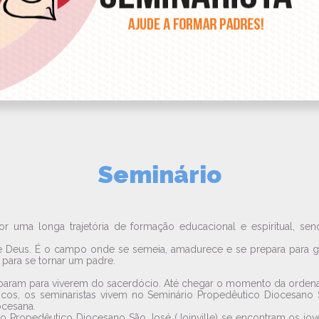
Seminário
r uma longa trajetória de formação educacional e espiritual, 
de Deus. É o campo onde se semeia, amadurece e se prepara para g
 para se tornar um padre.
reparam para viverem do sacerdócio. Até chegar o momento da ordena
ficos, os seminaristas vivem no Seminário Propedêutico Diocesan
ocesana.
rio Propedêutico Diocesano São José (Joinville) se encontram os jo