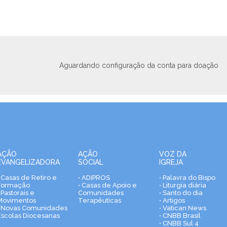
Aguardando configuração da conta para doação
AÇÃO
AÇÃO
VOZ DA
EVANGELIZADORA
SOCIAL
IGREJA
• Casas de Retiro e
• ADIPROS
• Palavra do Bispo
Formação
• Casas de Apoio e
• Liturgia diária
 Pastorais e
Comunidades
• Santo do dia
Movimentos
Terapêuticas
• Artigos
• Novas Comunidades
• Vatican News
Escolas Diocesanas
• CNBB Brasil
• CNBB Sul 4