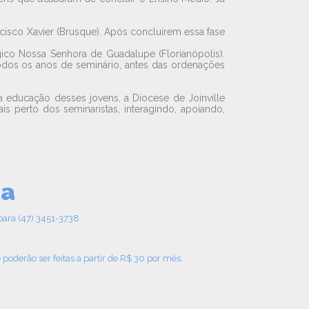
ncisco Xavier (Brusque). Após concluírem essa fase
ico Nossa Senhora de Guadalupe (Florianópolis).
odos os anos de seminário, antes das ordenações
a educação desses jovens, a Diocese de Joinville
s perto dos seminaristas, interagindo, apoiando,
ta
ara (47) 3451-3738.
oderão ser feitas a partir de R$ 30 por mês.