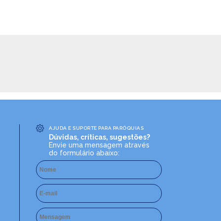
AJUDA E SUPORTE PARA PARÓQUIAS
Dúvidas, críticas, sugestões?
Envie uma mensagem através
do formulário abaixo: