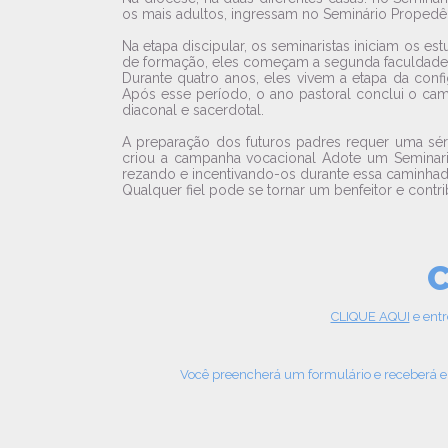
os mais adultos, ingressam no Seminário Propedêu
Na etapa discipular, os seminaristas iniciam os e
de formação, eles começam a segunda faculdade
Durante quatro anos, eles vivem a etapa da con
Após esse período, o ano pastoral conclui o ca
diaconal e sacerdotal.
A preparação dos futuros padres requer uma séri
criou a campanha vocacional Adote um Seminarist
rezando e incentivando-os durante essa caminhad
Qualquer fiel pode se tornar um benfeitor e cont
C
CLIQUE AQUI
e entr
Você preencherá um formulário e receberá em