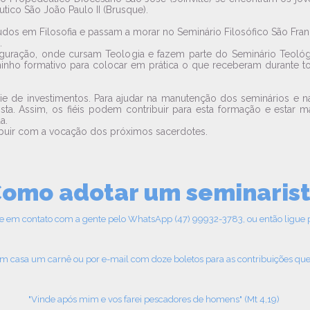
tico São João Paulo II (Brusque).
studos em Filosofia e passam a morar no Seminário Filosófico São Fra
.
figuração, onde cursam Teologia e fazem parte do Seminário Teológ
minho formativo para colocar em prática o que receberam durante t
e de investimentos. Para ajudar na manutenção dos seminários e n
a. Assim, os fiéis podem contribuir para esta formação e estar mai
a.
ribuir com a vocação dos próximos sacerdotes.
omo adotar um seminaris
e em contato com a gente pelo WhatsApp (47) 99932-3783, ou então ligue p
 casa um carnê ou por e-mail com doze boletos para as contribuições que p
"Vinde após mim e vos farei pescadores de homens" (Mt 4,19)