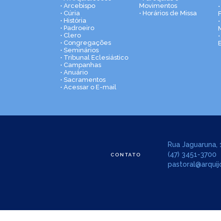
• Arcebispo
Movimentos
• Cúria
• Horários de Missa
• História
•
• Padroeiro
• Clero
• Congregações
• Seminários
• Tribunal Eclesiástico
• Campanhas
• Anuário
• Sacramentos
• Acessar o E-mail
Rua Jaguaruna, 1
(47) 3451-3700
CONTATO
pastoral@arquijo