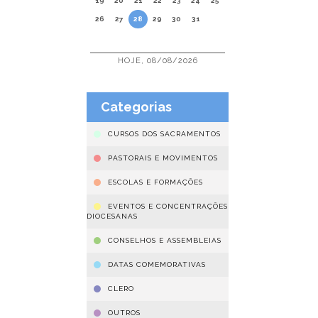
19
20
21
22
23
24
25
26
27
28
29
30
31
HOJE, 08/08/2026
Categorias
CURSOS DOS SACRAMENTOS
PASTORAIS E MOVIMENTOS
ESCOLAS E FORMAÇÕES
EVENTOS E CONCENTRAÇÕES
DIOCESANAS
CONSELHOS E ASSEMBLEIAS
DATAS COMEMORATIVAS
CLERO
OUTROS