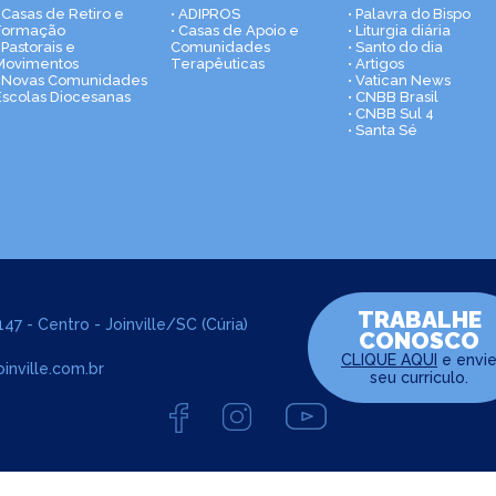
• Casas de Retiro e
• ADIPROS
• Palavra do Bispo
Formação
• Casas de Apoio e
• Liturgia diária
 Pastorais e
Comunidades
• Santo do dia
Movimentos
Terapêuticas
• Artigos
• Novas Comunidades
• Vatican News
Escolas Diocesanas
• CNBB Brasil
• CNBB Sul 4
• Santa Sé
TRABALHE
47 - Centro - Joinville/SC (Cúria)
CONOSCO
CLIQUE AQUI
e envi
inville.com.br
seu curriculo.