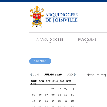
A ARQUIDIOCESE
PARÓQUIAS
AGENDA
JUN
JULHO 2026
AGO
Nenhum regis
DOM
SEG
TER
QUA
QUI
SEX
SAB
01
02
03
04
05
06
07
08
09
10
11
12
13
14
15
16
17
18