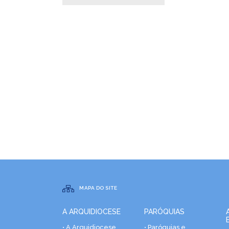
MAPA DO SITE
A ARQUIDIOCESE
PARÓQUIAS
• A Arquidiocese
• Paróquias e