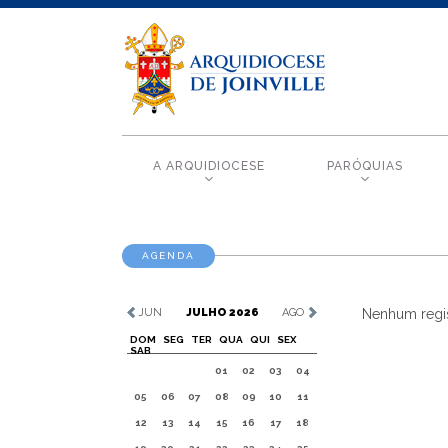
A ARQUIDIOCESE
PARÓQUIAS
AGENDA
JUN
JULHO 2026
AGO
Nenhum regis
DOM
SEG
TER
QUA
QUI
SEX
SAB
01
02
03
04
05
06
07
08
09
10
11
12
13
14
15
16
17
18