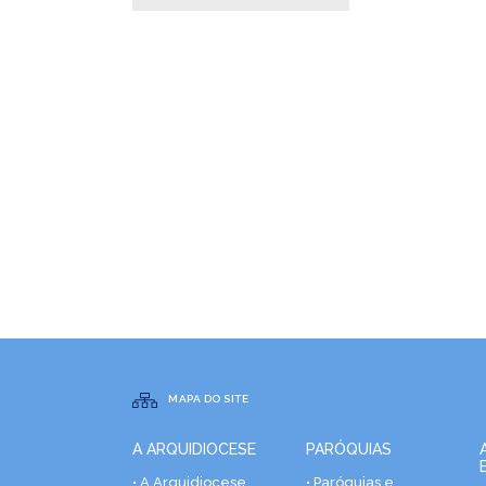
MAPA DO SITE
A ARQUIDIOCESE
PARÓQUIAS
• A Arquidiocese
• Paróquias e