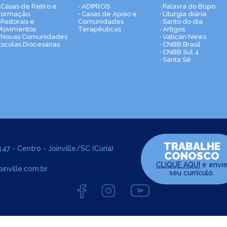
• Casas de Retiro e
• ADIPROS
• Palavra do Bispo
Formação
• Casas de Apoio e
• Liturgia diária
 Pastorais e
Comunidades
• Santo do dia
Movimentos
Terapêuticas
• Artigos
• Novas Comunidades
• Vatican News
Escolas Diocesanas
• CNBB Brasil
• CNBB Sul 4
• Santa Sé
TRABALHE
47 - Centro - Joinville/SC (Cúria)
CONOSCO
CLIQUE AQUI
e envi
inville.com.br
seu curriculo.