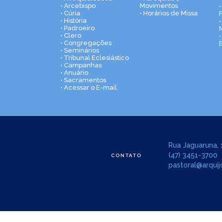
• Arcebispo
Movimentos
• Cúria
• Horários de Missa
• História
•
• Padroeiro
• Clero
• Congregações
• Seminários
• Tribunal Eclesiástico
• Campanhas
• Anuário
• Sacramentos
• Acessar o E-mail
Rua Jaguaruna, 1
(47) 3451-3700
CONTATO
pastoral@arquijo