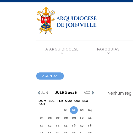
A ARQUIDIOCESE
PARÓQUIAS
AGENDA
JUN
JULHO 2026
AGO
Nenhum regis
DOM
SEG
TER
QUA
QUI
SEX
SAB
01
02
03
04
05
06
07
08
09
10
11
12
13
14
15
16
17
18