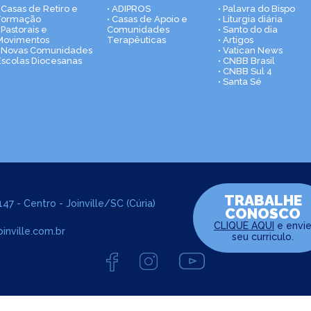
• Casas de Retiro e
• ADIPROS
• Palavra do Bispo
Formação
• Casas de Apoio e
• Liturgia diária
 Pastorais e
Comunidades
• Santo do dia
Movimentos
Terapêuticas
• Artigos
• Novas Comunidades
• Vatican News
Escolas Diocesanas
• CNBB Brasil
• CNBB Sul 4
• Santa Sé
TRABALHE
47 - Centro - Joinville/SC (Cúria)
CONOSCO
CLIQUE AQUI
e envi
inville.com.br
seu curriculo.