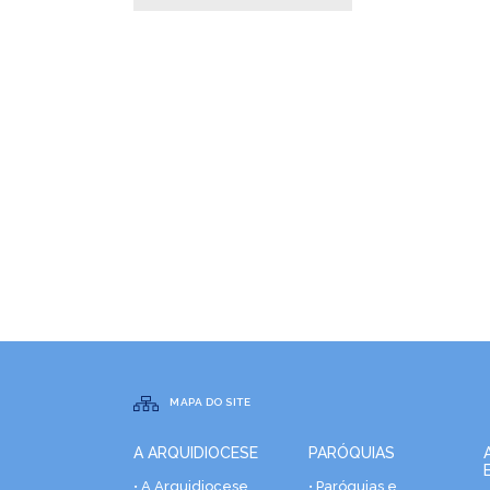
MAPA DO SITE
A ARQUIDIOCESE
PARÓQUIAS
• A Arquidiocese
• Paróquias e