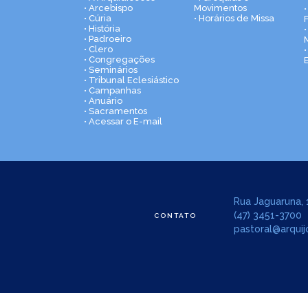
• Arcebispo
Movimentos
• Cúria
• Horários de Missa
• História
•
• Padroeiro
• Clero
• Congregações
• Seminários
• Tribunal Eclesiástico
• Campanhas
• Anuário
• Sacramentos
• Acessar o E-mail
Rua Jaguaruna, 1
(47) 3451-3700
CONTATO
pastoral@arquijo