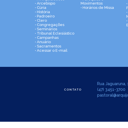
• Arcebispo
Movimentos
• Cúria
• Horários de Missa
• História
•
• Padroeiro
• Clero
• Congregações
• Seminários
• Tribunal Eclesiástico
• Campanhas
• Anuário
• Sacramentos
• Acessar o E-mail
Rua Jaguaruna, 1
(47) 3451-3700
CONTATO
pastoral@arquijo