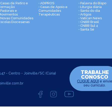
• Casas de Retiro e
• ADIPROS
• Palavra do Bispo
Formação
• Casas de Apoio e
• Liturgia diária
 Pastorais e
Comunidades
• Santo do dia
Movimentos
Terapêuticas
• Artigos
• Novas Comunidades
• Vatican News
Escolas Diocesanas
• CNBB Brasil
• CNBB Sul 4
• Santa Sé
TRABALHE
47 - Centro - Joinville/SC (Cúria)
CONOSCO
CLIQUE AQUI
e envi
inville.com.br
seu curriculo.