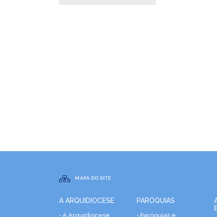
MAPA DO SITE
A ARQUIDIOCESE
PARÓQUIAS
• A Arquidiocese
• Paróquias e