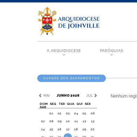
A ARQUIDIOCESE
PARÓQUIAS
CURSOS DOS SACRAMENTOS
MAI
JUNHO 2026
JUL
Nenhum regis
DOM
SEG
TER
QUA
QUI
SEX
SAB
01
02
03
04
05
06
07
08
09
10
11
12
13
14
15
16
17
18
19
20