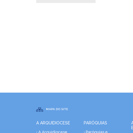
MAPA DO SITE
A ARQUIDIOCESE
PARÓQUIAS
• A Arquidiocese
• Paróquias e