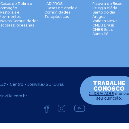
• Casas de Retiro e
• ADIPROS
• Palavra do Bispo
Formação
• Casas de Apoio e
• Liturgia diária
 Pastorais e
Comunidades
• Santo do dia
Movimentos
Terapêuticas
• Artigos
• Novas Comunidades
• Vatican News
Escolas Diocesanas
• CNBB Brasil
• CNBB Sul 4
• Santa Sé
TRABALHE
47 - Centro - Joinville/SC (Cúria)
CONOSCO
CLIQUE AQUI
e envi
inville.com.br
seu curriculo.