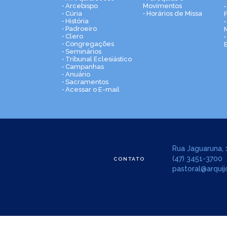
• Arcebispo
Movimentos
• Cúria
• Horários de Missa
• História
•
• Padroeiro
• Clero
• Congregações
• Seminários
• Tribunal Eclesiástico
• Campanhas
• Anuário
• Sacramentos
• Acessar o E-mail
Rua Jaguaruna, 1
(47) 3451-3700
CONTATO
pastoral@arquijo