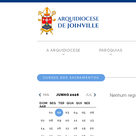
A ARQUIDIOCESE
PARÓQUIAS
CURSOS DOS SACRAMENTOS
MAI
JUNHO 2026
JUL
Nenhum regis
DOM
SEG
TER
QUA
QUI
SEX
SAB
01
02
03
04
05
06
07
08
09
10
11
12
13
14
15
16
17
18
19
20