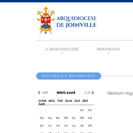
A ARQUIDIOCESE
PARÓQUIAS
PASTORAIS E MOVIMENTOS
ABR
MAIO 2026
JUN
Nenhum regis
DOM
SEG
TER
QUA
QUI
SEX
SAB
01
02
03
04
05
06
07
08
09
10
11
12
13
14
15
16