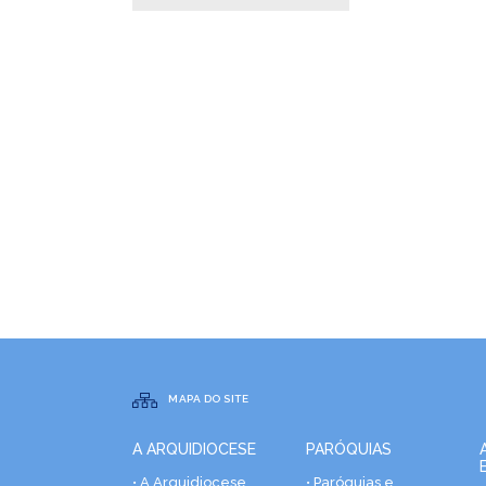
MAPA DO SITE
A ARQUIDIOCESE
PARÓQUIAS
• A Arquidiocese
• Paróquias e