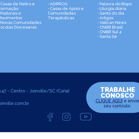
• Casas de Retiro e
• ADIPROS
• Palavra do Bispo
Formação
• Casas de Apoio e
• Liturgia diária
 Pastorais e
Comunidades
• Santo do dia
Movimentos
Terapêuticas
• Artigos
• Novas Comunidades
• Vatican News
Escolas Diocesanas
• CNBB Brasil
• CNBB Sul 4
• Santa Sé
TRABALHE
47 - Centro - Joinville/SC (Cúria)
CONOSCO
CLIQUE AQUI
e envi
inville.com.br
seu curriculo.