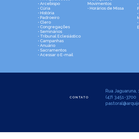
• Arcebispo
Movimentos
• Cúria
• Horários de Missa
• História
•
• Padroeiro
• Clero
• Congregações
• Seminários
• Tribunal Eclesiástico
• Campanhas
• Anuário
• Sacramentos
• Acessar o E-mail
Rua Jaguaruna, 1
(47) 3451-3700
CONTATO
pastoral@arquijo