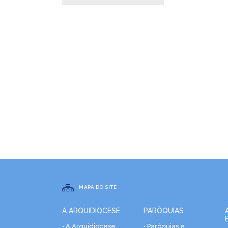
MAPA DO SITE
A ARQUIDIOCESE
PARÓQUIAS
• A Arquidiocese
• Paróquias e