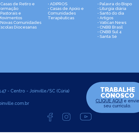
• Casas de Retiro e
• ADIPROS
• Palavra do Bispo
Formação
• Casas de Apoio e
• Liturgia diária
 Pastorais e
Comunidades
• Santo do dia
Movimentos
Terapêuticas
• Artigos
• Novas Comunidades
• Vatican News
Escolas Diocesanas
• CNBB Brasil
• CNBB Sul 4
• Santa Sé
TRABALHE
47 - Centro - Joinville/SC (Cúria)
CONOSCO
CLIQUE AQUI
e envi
inville.com.br
seu curriculo.