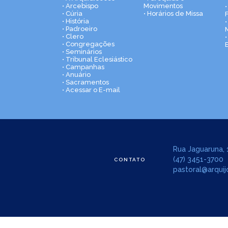
• Arcebispo
Movimentos
• Cúria
• Horários de Missa
• História
•
• Padroeiro
• Clero
• Congregações
• Seminários
• Tribunal Eclesiástico
• Campanhas
• Anuário
• Sacramentos
• Acessar o E-mail
Rua Jaguaruna, 1
(47) 3451-3700
CONTATO
pastoral@arquijo