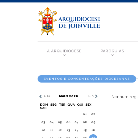
A ARQUIDIOCESE
PARÓQUIAS
EVENTOS E CONCENTRAÇÕES DIOCESANAS
ABR
MAIO 2026
JUN
Nenhum regis
DOM
SEG
TER
QUA
QUI
SEX
SAB
01
02
03
04
05
06
07
08
09
10
11
12
13
14
15
16