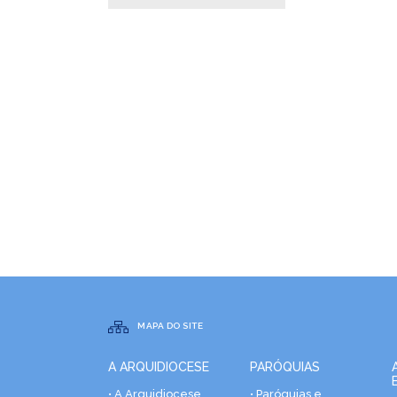
MAPA DO SITE
A ARQUIDIOCESE
PARÓQUIAS
• A Arquidiocese
• Paróquias e