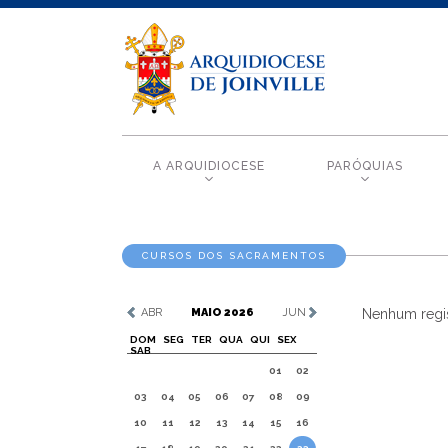
A ARQUIDIOCESE
PARÓQUIAS
CURSOS DOS SACRAMENTOS
ABR
MAIO 2026
JUN
Nenhum regis
DOM
SEG
TER
QUA
QUI
SEX
SAB
01
02
03
04
05
06
07
08
09
10
11
12
13
14
15
16