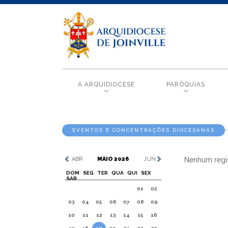
A ARQUIDIOCESE
PARÓQUIAS
EVENTOS E CONCENTRAÇÕES DIOCESANAS
ABR
MAIO 2026
JUN
Nenhum regis
DOM
SEG
TER
QUA
QUI
SEX
SAB
01
02
03
04
05
06
07
08
09
10
11
12
13
14
15
16