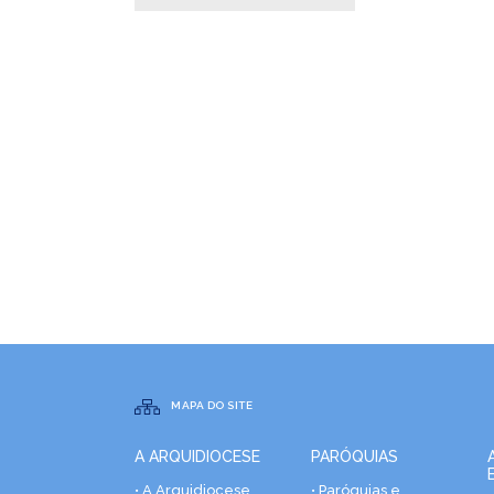
MAPA DO SITE
A ARQUIDIOCESE
PARÓQUIAS
• A Arquidiocese
• Paróquias e