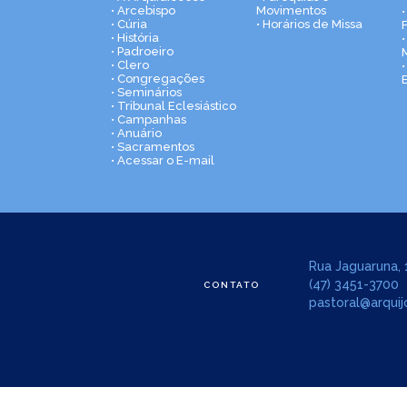
• Arcebispo
Movimentos
• Cúria
• Horários de Missa
• História
•
• Padroeiro
• Clero
• Congregações
• Seminários
• Tribunal Eclesiástico
• Campanhas
• Anuário
• Sacramentos
• Acessar o E-mail
Rua Jaguaruna, 1
(47) 3451-3700
CONTATO
pastoral@arquijo