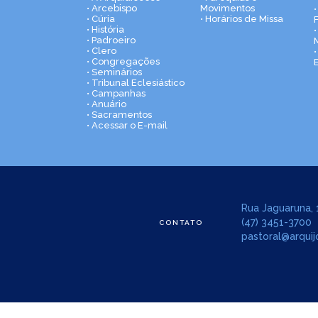
• Arcebispo
Movimentos
• Cúria
• Horários de Missa
• História
•
• Padroeiro
• Clero
• Congregações
• Seminários
• Tribunal Eclesiástico
• Campanhas
• Anuário
• Sacramentos
• Acessar o E-mail
Rua Jaguaruna, 1
(47) 3451-3700
CONTATO
pastoral@arquijo