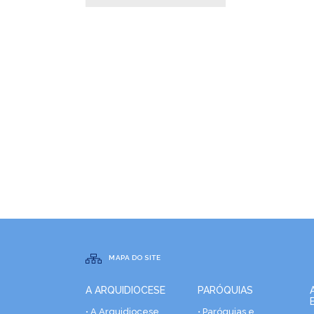
MAPA DO SITE
A ARQUIDIOCESE
PARÓQUIAS
• A Arquidiocese
• Paróquias e