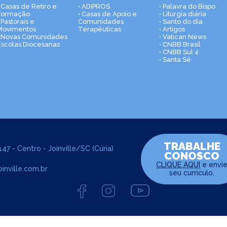
• Casas de Retiro e
• ADIPROS
• Palavra do Bispo
Formação
• Casas de Apoio e
• Liturgia diária
 Pastorais e
Comunidades
• Santo do dia
Movimentos
Terapêuticas
• Artigos
• Novas Comunidades
• Vatican News
Escolas Diocesanas
• CNBB Brasil
• CNBB Sul 4
• Santa Sé
TRABALHE
47 - Centro - Joinville/SC (Cúria)
CONOSCO
CLIQUE AQUI
e envi
inville.com.br
seu curriculo.