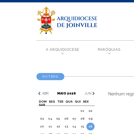
A ARQUIDIOCESE
PARÓQUIAS
OUTROS
ABR
MAIO 2026
JUN
Nenhum regis
DOM
SEG
TER
QUA
QUI
SEX
SAB
01
02
03
04
05
06
07
08
09
10
11
12
13
14
15
16