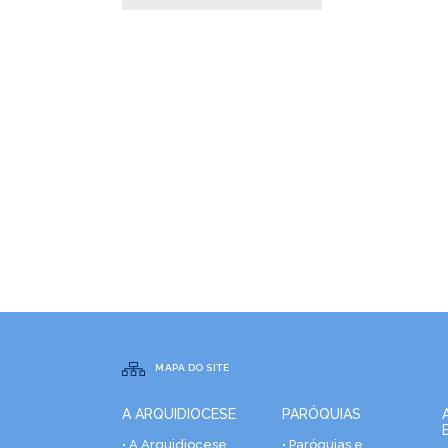
MAPA DO SITE
A ARQUIDIOCESE
PARÓQUIAS
• A Arquidiocese
• Paróquias e