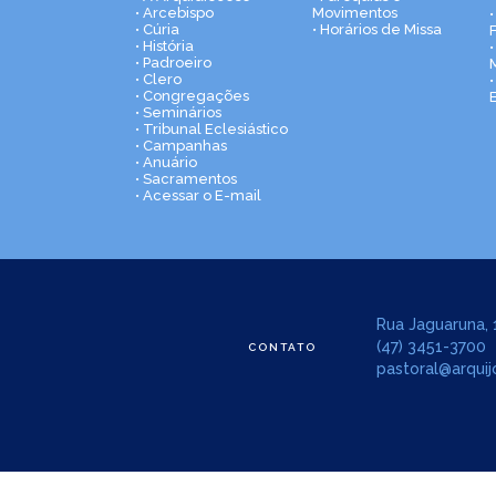
• Arcebispo
Movimentos
• Cúria
• Horários de Missa
• História
•
• Padroeiro
• Clero
• Congregações
• Seminários
• Tribunal Eclesiástico
• Campanhas
• Anuário
• Sacramentos
• Acessar o E-mail
Rua Jaguaruna, 1
(47) 3451-3700
CONTATO
pastoral@arquijo