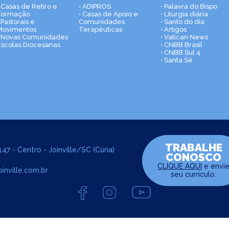
• Casas de Retiro e
• ADIPROS
• Palavra do Bispo
Formação
• Casas de Apoio e
• Liturgia diária
 Pastorais e
Comunidades
• Santo do dia
Movimentos
Terapêuticas
• Artigos
• Novas Comunidades
• Vatican News
Escolas Diocesanas
• CNBB Brasil
• CNBB Sul 4
• Santa Sé
TRABALHE
47 - Centro - Joinville/SC (Cúria)
CONOSCO
CLIQUE AQUI
e envi
inville.com.br
seu curriculo.