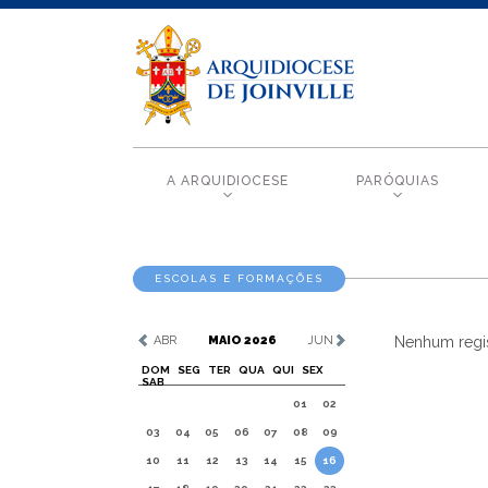
A ARQUIDIOCESE
PARÓQUIAS
ESCOLAS E FORMAÇÕES
ABR
MAIO 2026
JUN
Nenhum regis
DOM
SEG
TER
QUA
QUI
SEX
SAB
01
02
03
04
05
06
07
08
09
10
11
12
13
14
15
16