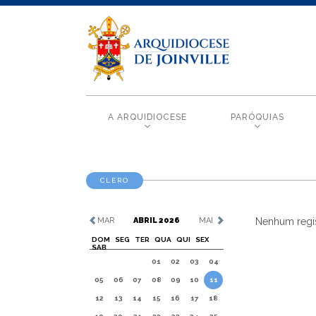
A ARQUIDIOCESE
PARÓQUIAS
CLERO
MAR
ABRIL 2026
MAI
Nenhum regis
DOM
SEG
TER
QUA
QUI
SEX
SAB
01
02
03
04
05
06
07
08
09
10
11
12
13
14
15
16
17
18