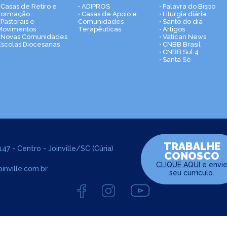
• Casas de Retiro e
• ADIPROS
• Palavra do Bispo
Formação
• Casas de Apoio e
• Liturgia diária
 Pastorais e
Comunidades
• Santo do dia
Movimentos
Terapêuticas
• Artigos
• Novas Comunidades
• Vatican News
Escolas Diocesanas
• CNBB Brasil
• CNBB Sul 4
• Santa Sé
TRABALHE
47 - Centro - Joinville/SC (Cúria)
CONOSCO
CLIQUE AQUI
e envi
inville.com.br
seu curriculo.