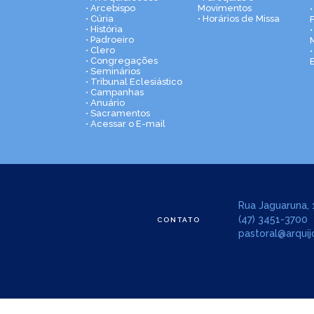
• Arcebispo
Movimentos
• Cúria
• Horários de Missa
• História
•
• Padroeiro
• Clero
• Congregações
• Seminários
• Tribunal Eclesiástico
• Campanhas
• Anuário
• Sacramentos
• Acessar o E-mail
Rua Jaguaruna, 1
(47) 3451-3700
CONTATO
pastoral@arquijo