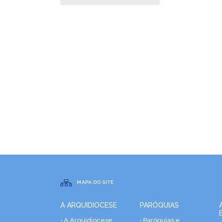
MAPA DO SITE
A ARQUIDIOCESE
PARÓQUIAS
• A Arquidiocese
• Paróquias e