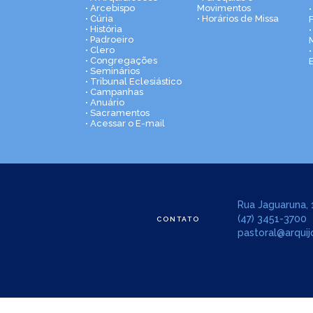
• Arcebispo
Movimentos
• Cúria
• Horários de Missa
• História
•
• Padroeiro
• Clero
• Congregações
• Seminários
• Tribunal Eclesiástico
• Campanhas
• Anuário
• Sacramentos
• Acessar o E-mail
Rua Jaguaruna, 1
(47) 3451-3700
CONTATO
pastoral@arquijo