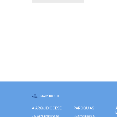
MAPA DO SITE
A ARQUIDIOCESE
PARÓQUIAS
• A Arquidiocese
• Paróquias e