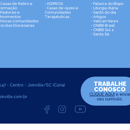
• Casas de Retiro e
• ADIPROS
• Palavra do Bispo
Formação
• Casas de Apoio e
• Liturgia diária
 Pastorais e
Comunidades
• Santo do dia
Movimentos
Terapêuticas
• Artigos
• Novas Comunidades
• Vatican News
Escolas Diocesanas
• CNBB Brasil
• CNBB Sul 4
• Santa Sé
TRABALHE
47 - Centro - Joinville/SC (Cúria)
CONOSCO
CLIQUE AQUI
e envi
inville.com.br
seu curriculo.