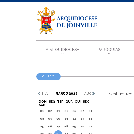
A ARQUIDIOCESE
PARÓQUIAS
CLERO
FEV
MARÇO 2026
ABR
Nenhum regis
DOM
SEG
TER
QUA
QUI
SEX
SAB
01
02
03
04
05
06
07
08
09
10
11
12
13
14
15
16
17
18
19
20
21