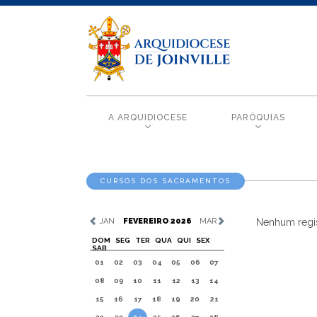
A ARQUIDIOCESE
PARÓQUIAS
CURSOS DOS SACRAMENTOS
JAN
FEVEREIRO 2026
MAR
Nenhum regis
DOM
SEG
TER
QUA
QUI
SEX
SAB
01
02
03
04
05
06
07
08
09
10
11
12
13
14
15
16
17
18
19
20
21