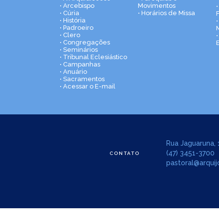
• Arcebispo
Movimentos
• Cúria
• Horários de Missa
• História
•
• Padroeiro
• Clero
• Congregações
• Seminários
• Tribunal Eclesiástico
• Campanhas
• Anuário
• Sacramentos
• Acessar o E-mail
Rua Jaguaruna, 1
(47) 3451-3700
CONTATO
pastoral@arquijo