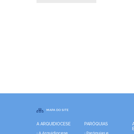
MAPA DO SITE
A ARQUIDIOCESE
PARÓQUIAS
• A Arquidiocese
• Paróquias e