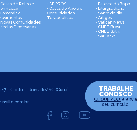
• Casas de Retiro e
• ADIPROS
• Palavra do Bispo
Formação
• Casas de Apoio e
• Liturgia diária
 Pastorais e
Comunidades
• Santo do dia
Movimentos
Terapêuticas
• Artigos
• Novas Comunidades
• Vatican News
Escolas Diocesanas
• CNBB Brasil
• CNBB Sul 4
• Santa Sé
TRABALHE
47 - Centro - Joinville/SC (Cúria)
CONOSCO
CLIQUE AQUI
e envi
inville.com.br
seu curriculo.