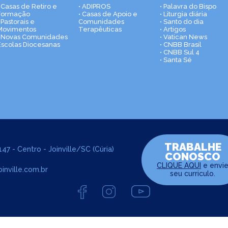
• Casas de Retiro e
• ADIPROS
• Palavra do Bispo
Formação
• Casas de Apoio e
• Liturgia diária
 Pastorais e
Comunidades
• Santo do dia
Movimentos
Terapêuticas
• Artigos
• Novas Comunidades
• Vatican News
Escolas Diocesanas
• CNBB Brasil
• CNBB Sul 4
• Santa Sé
TRABALHE
47 - Centro - Joinville/SC (Cúria)
CONOSCO
CLIQUE AQUI
e envi
inville.com.br
seu curriculo.