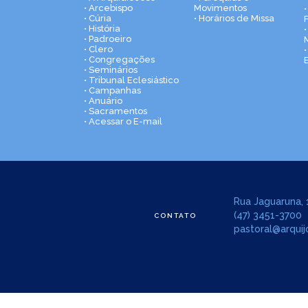
• Arcebispo
Movimentos
• Cúria
• Horários de Missa
• História
•
• Padroeiro
• Clero
• Congregações
• Seminários
• Tribunal Eclesiástico
• Campanhas
• Anuário
• Sacramentos
• Acessar o E-mail
Rua Jaguaruna, 1
(47) 3451-3700
CONTATO
pastoral@arquijo