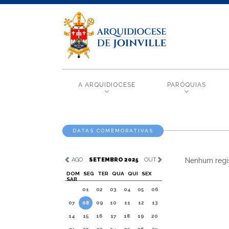
A ARQUIDIOCESE
PARÓQUIAS
DATAS COMEMORATIVAS
AGO
SETEMBRO 2025
OUT
Nenhum regis
DOM
SEG
TER
QUA
QUI
SEX
SAB
01
02
03
04
05
06
07
08
09
10
11
12
13
14
15
16
17
18
19
20