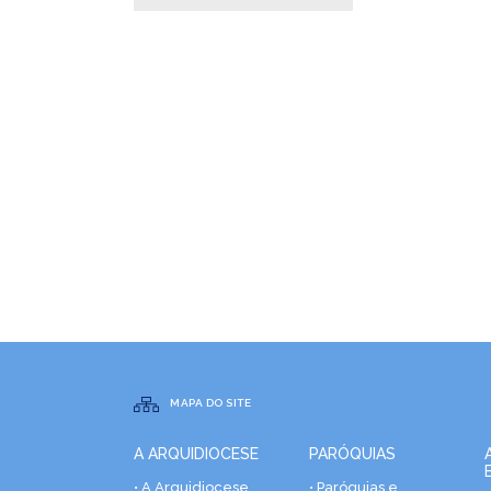
MAPA DO SITE
A ARQUIDIOCESE
PARÓQUIAS
• A Arquidiocese
• Paróquias e