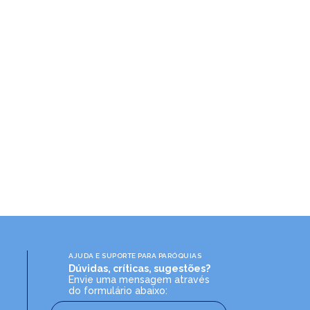
AJUDA E SUPORTE PARA PARÓQUIAS
Dúvidas, críticas, sugestões?
Envie uma mensagem através
do formulário abaixo: