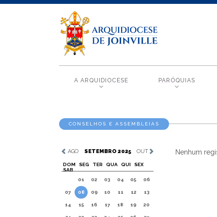
A ARQUIDIOCESE
PARÓQUIAS
CONSELHOS E ASSEMBLEIAS
AGO
SETEMBRO 2025
OUT
Nenhum regis
DOM
SEG
TER
QUA
QUI
SEX
SAB
01
02
03
04
05
06
07
08
09
10
11
12
13
14
15
16
17
18
19
20