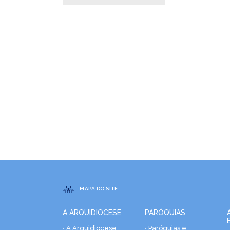
MAPA DO SITE
A ARQUIDIOCESE
PARÓQUIAS
• A Arquidiocese
• Paróquias e