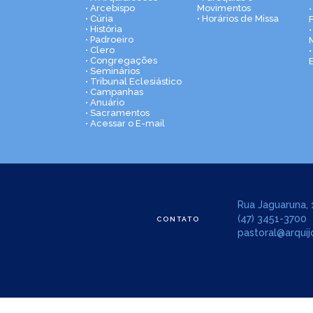
• Arcebispo
Movimentos
• Cúria
• Horários de Missa
• História
•
• Padroeiro
• Clero
• Congregações
• Seminários
• Tribunal Eclesiástico
• Campanhas
• Anuário
• Sacramentos
• Acessar o E-mail
Rua Jaguaruna, 1
(47) 3451-3700
CONTATO
pastoral@arquijo