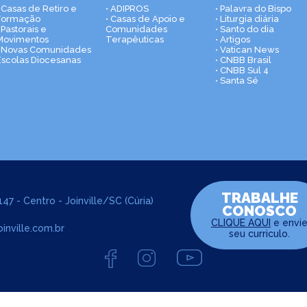
• Casas de Retiro e
• ADIPROS
• Palavra do Bispo
Formação
• Casas de Apoio e
• Liturgia diária
 Pastorais e
Comunidades
• Santo do dia
Movimentos
Terapêuticas
• Artigos
• Novas Comunidades
• Vatican News
Escolas Diocesanas
• CNBB Brasil
• CNBB Sul 4
• Santa Sé
TRABALHE
47 - Centro - Joinville/SC (Cúria)
CONOSCO
CLIQUE AQUI
e envi
inville.com.br
seu curriculo.