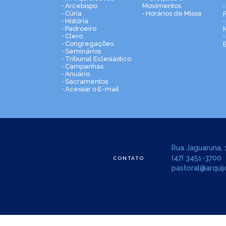
• Arcebispo
Movimentos
• Cúria
• Horários de Missa
• História
•
• Padroeiro
• Clero
• Congregações
• Seminários
• Tribunal Eclesiástico
• Campanhas
• Anuário
• Sacramentos
• Acessar o E-mail
Rua Jaguaruna, 1
(47) 3451-3700
CONTATO
pastoral@arquijo