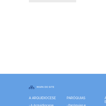
MAPA DO SITE
A ARQUIDIOCESE
PARÓQUIAS
• A Arquidiocese
• Paróquias e