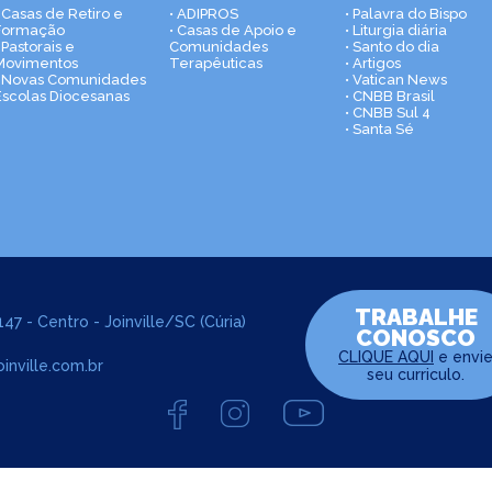
• Casas de Retiro e
• ADIPROS
• Palavra do Bispo
Formação
• Casas de Apoio e
• Liturgia diária
 Pastorais e
Comunidades
• Santo do dia
Movimentos
Terapêuticas
• Artigos
• Novas Comunidades
• Vatican News
Escolas Diocesanas
• CNBB Brasil
• CNBB Sul 4
• Santa Sé
TRABALHE
47 - Centro - Joinville/SC (Cúria)
CONOSCO
CLIQUE AQUI
e envi
inville.com.br
seu curriculo.