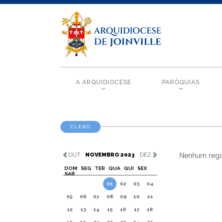
A ARQUIDIOCESE
PARÓQUIAS
CLERO
OUT
NOVEMBRO 2023
DEZ
Nenhum regis
DOM
SEG
TER
QUA
QUI
SEX
SAB
01
02
03
04
05
06
07
08
09
10
11
12
13
14
15
16
17
18