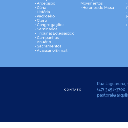
• Arcebispo
Movimentos
• Cúria
• Horários de Missa
• História
•
• Padroeiro
• Clero
• Congregações
• Seminários
• Tribunal Eclesiástico
• Campanhas
• Anuário
• Sacramentos
• Acessar o E-mail
Rua Jaguaruna, 1
(47) 3451-3700
CONTATO
pastoral@arquijo