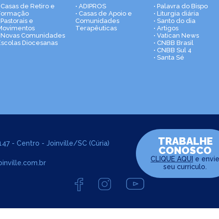
• Casas de Retiro e
• ADIPROS
• Palavra do Bispo
Formação
• Casas de Apoio e
• Liturgia diária
 Pastorais e
Comunidades
• Santo do dia
Movimentos
Terapêuticas
• Artigos
• Novas Comunidades
• Vatican News
Escolas Diocesanas
• CNBB Brasil
• CNBB Sul 4
• Santa Sé
TRABALHE
47 - Centro - Joinville/SC (Cúria)
CONOSCO
CLIQUE AQUI
e envi
inville.com.br
seu curriculo.