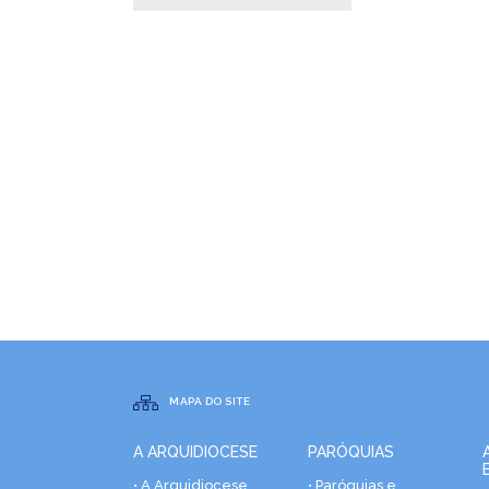
MAPA DO SITE
A ARQUIDIOCESE
PARÓQUIAS
• A Arquidiocese
• Paróquias e