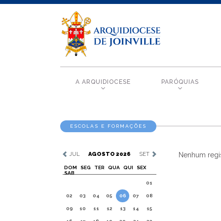
A ARQUIDIOCESE
PARÓQUIAS
ESCOLAS E FORMAÇÕES
JUL
AGOSTO 2026
SET
Nenhum regis
DOM
SEG
TER
QUA
QUI
SEX
SAB
01
02
03
04
05
06
07
08
09
10
11
12
13
14
15