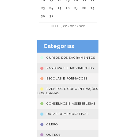
16
17
18
19
20
21
22
23
24
25
26
27
28
29
30
31
HOJE, 06/08/2026
Categorias
CURSOS DOS SACRAMENTOS
PASTORAIS E MOVIMENTOS
ESCOLAS E FORMAÇÕES
EVENTOS E CONCENTRAÇÕES
DIOCESANAS
CONSELHOS E ASSEMBLEIAS
DATAS COMEMORATIVAS
CLERO
OUTROS