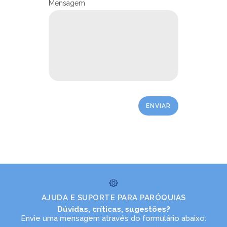
Mensagem
PASTORAIS E MOVIMENTOS
LEIA NO DIOCESE INFORMA
Abril Indígena: exemplo de
AJUDA E SUPORTE PARA PARÓQUIAS
cidadania
Dúvidas, críticas, sugestões?
21/05/2026
Ouça
Envie uma mensagem através do formulário abaixo: