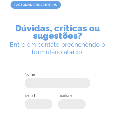
PASTORAIS E MOVIMENTOS
Dúvidas, críticas ou
sugestões?
Entre em contato preenchendo o
formulário abaixo:
Nome
LEIA NO DIOCESE INFORMA
Pastoral Indigenista promove
E-mail
Telefone
Encontro Intercultural neste mês
de maio, em Joinville
25/05/2026
Ouça