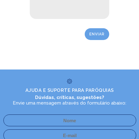
LEIA NO DIOCESE INFORMA
Renovação Carismática Católica
AJUDA E SUPORTE PARA PARÓQUIAS
(RCC) reúne 500 pessoas em
Dúvidas, críticas, sugestões?
encontro de ministérios
Envie uma mensagem através do formulário abaixo:
27/04/2026
Ouça
PASTORAIS E MOVIMENTOS