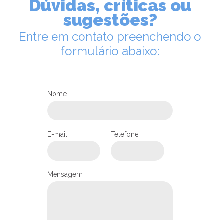
Dúvidas, críticas ou
sugestões?
Entre em contato preenchendo o
formulário abaixo:
Nome
LEIA NO DIOCESE INFORMA
Renovação Carismática da
E-mail
Telefone
Arquidiocese de Joinville
anuncia a Vigília de Pentecostes
em maio
05/05/2026
Ouça
Mensagem
PASTORAIS E MOVIMENTOS