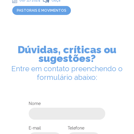
08/11/2024
Ouça
PASTORAIS E MOVIMENTOS
Dúvidas, críticas ou
sugestões?
Entre em contato preenchendo o
formulário abaixo:
Nome
LEIA NO DIOCESE INFORMA
Em maio acontece mais uma
E-mail
Telefone
edição do Cursilho Masculino