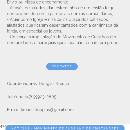
Envio ou Missa de encerramento;
- Através de atitudes, dar testemunho de um cristão leigo
comprometido com a paróquia e com as comunidades;
- Atuar como Igreja em saída, na busca dos batizados
afastados que ficaram desencantados com a caminhada da
Igreja, em especial os jovens;
- Continuar a implantação do Movimento de Cursilhos em
comunidades e paróquias que ainda não tenham um grupo.
CONTATOS
Coordenadores: Douglas Kreuch
Telefone: (47) 99923-2805
E-mail: kreuch.douglas@gmail.com
41<==
NOTÍCIAS - MOVIMENTO DE CURSILHO DE CRISTANDADE