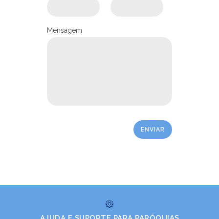
10/05/2023
Ouça
PASTORAIS E MOVIMENTOS
Mensagem
LEIA NO DIOCESE INFORMA
Eleita nova coordenação do
AJUDA E SUPORTE PARA PARÓQUIAS