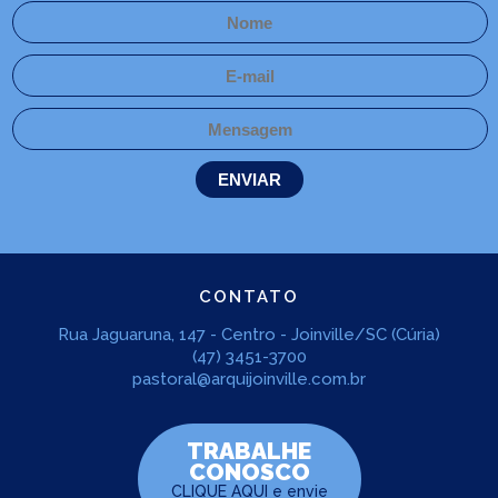
NOTÍCIAS PAROQUIAIS
CONTATO
Rua Jaguaruna, 147 - Centro - Joinville/SC (Cúria)
(47) 3451-3700
pastoral@arquijoinville.com.br
LEIA NO DIOCESE INFORMA
Encontro Estadual de Coroinhas
e Acólitos reúne 250
TRABALHE
participantes em Massaranduba
CONOSCO
CLIQUE AQUI
e envie
20/10/2025
Ouça