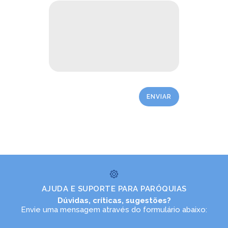
LEIA NO DIOCESE INFORMA
Comunidade Senhor Bom Jesus
AJUDA E SUPORTE PARA PARÓQUIAS
celebra o envio 3 novos acólitos
Dúvidas, críticas, sugestões?
e 1 coroinha
Envie uma mensagem através do formulário abaixo:
02/12/2025
Ouça