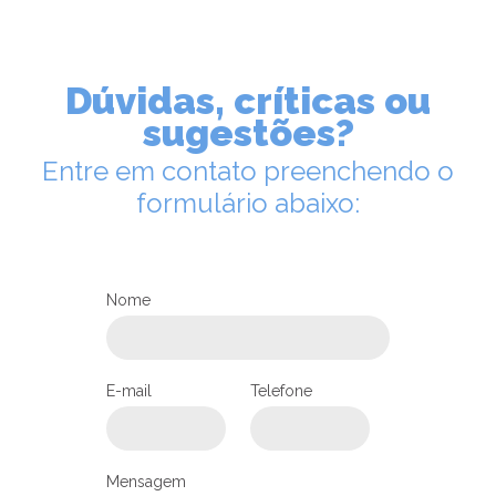
Dúvidas, críticas ou
sugestões?
Entre em contato preenchendo o
formulário abaixo:
Nome
LEIA NO DIOCESE INFORMA
Encontrão dos Acólitos reúne
E-mail
Telefone
500 jovens no último final de
semana em Joinville
28/04/2026
Ouça
Mensagem
PASTORAIS E MOVIMENTOS