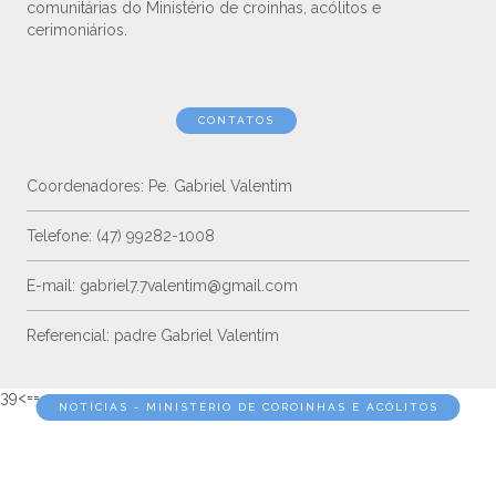
comunitárias do Ministério de croinhas, acólitos e
cerimoniários.
CONTATOS
Coordenadores: Pe. Gabriel Valentim
Telefone: (47) 99282-1008
E-mail: gabriel7.7valentim@gmail.com
Referencial: padre Gabriel Valentim
39<==
NOTÍCIAS - MINISTÉRIO DE COROINHAS E ACÓLITOS