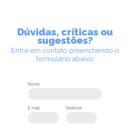
Dúvidas, críticas ou
sugestões?
Entre em contato preenchendo o
formulário abaixo:
Nome
LEIA NO DIOCESE INFORMA
Catequistas da Diocese de
E-mail
Telefone
Joinville recebem Ministério de
Catequista
26/06/2024
Ouça