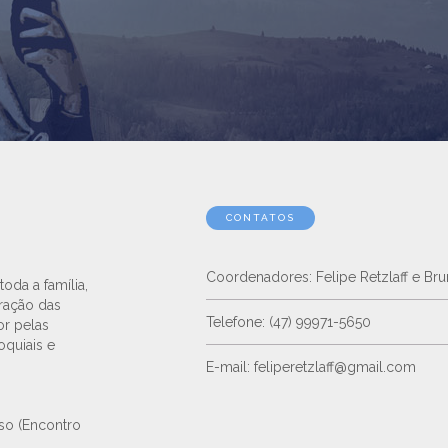
CONTATOS
Coordenadores: Felipe Retzlaff e Brun
toda a família,
ração das
Telefone: (47) 99971-5650
or pelas
oquiais e
E-mail: feliperetzlaff@gmail.com
oso (Encontro