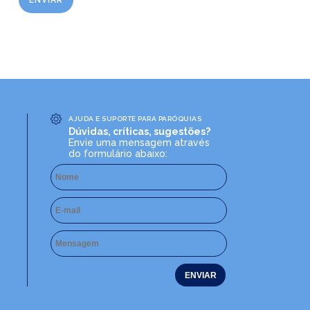
AJUDA E SUPORTE PARA PARÓQUIAS
Dúvidas, críticas, sugestões?
Envie uma mensagem através
do formulário abaixo: