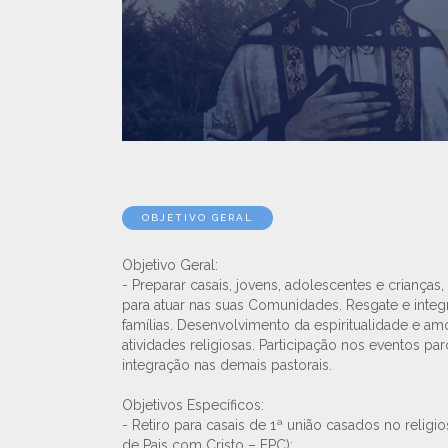
OBJETIVO GERAL
Objetivo Geral:
- Preparar casais, jovens, adolescentes e crianças, 
para atuar nas suas Comunidades. Resgate e integ
famílias. Desenvolvimento da espiritualidade e am
atividades religiosas. Participação nos eventos par
integração nas demais pastorais.
Objetivos Específicos:
- Retiro para casais de 1ª união casados no religi
de Pais com Cristo – EPC);