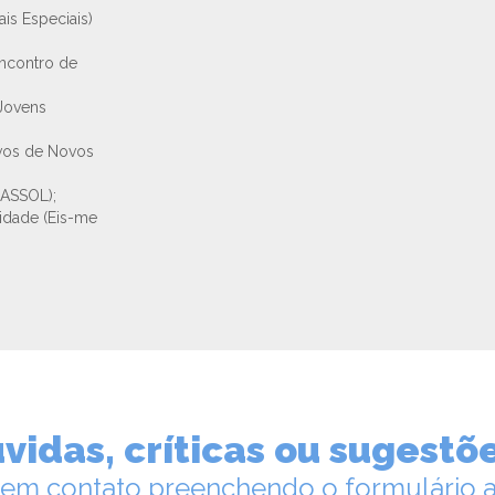
is Especiais)
Encontro de
 Jovens
ivos de Novos
RASSOL);
 idade (Eis-me
vidas, críticas ou sugestõ
 em contato preenchendo o formulário a