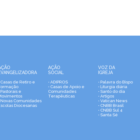
AÇÃO
AÇÃO
VOZ DA
EVANGELIZADORA
SOCIAL
IGREJA
• Casas de Retiro e
• ADIPROS
• Palavra do Bispo
Formação
• Casas de Apoio e
• Liturgia diária
 Pastorais e
Comunidades
• Santo do dia
Movimentos
Terapêuticas
• Artigos
• Novas Comunidades
• Vatican News
Escolas Diocesanas
• CNBB Brasil
• CNBB Sul 4
• Santa Sé