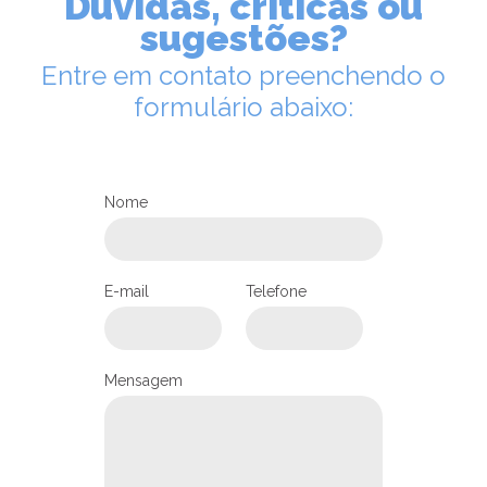
Dúvidas, críticas ou
sugestões?
Entre em contato preenchendo o
formulário abaixo:
Nome
LEIA NO DIOCESE INFORMA
Primeiro Acampamento de
E-mail
Telefone
Casais da Arquidiocese de
Joinville acontece em Brusque
03/11/2025
Ouça
Mensagem
PASTORAIS E MOVIMENTOS