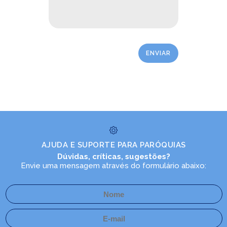
LEIA NO DIOCESE INFORMA
Santa Missa do XIX Congresso
AJUDA E SUPORTE PARA PARÓQUIAS
da Região Sul do ECC será
Dúvidas, críticas, sugestões?
aberta ao público no sábado
Envie uma mensagem através do formulário abaixo:
13/08/2025
Ouça
NOTÍCIAS DA IGREJA