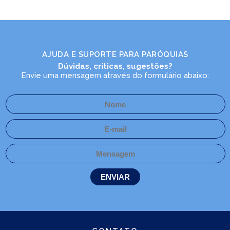
LEIA NO DIOCESE INFORMA
Arca da Aliança promove Vigília
AJUDA E SUPORTE PARA PARÓQUIAS
da Virada
Dúvidas, críticas, sugestões?
20/12/2024
Ouça
Envie uma mensagem através do formulário abaixo:
PASTORAIS E MOVIMENTOS